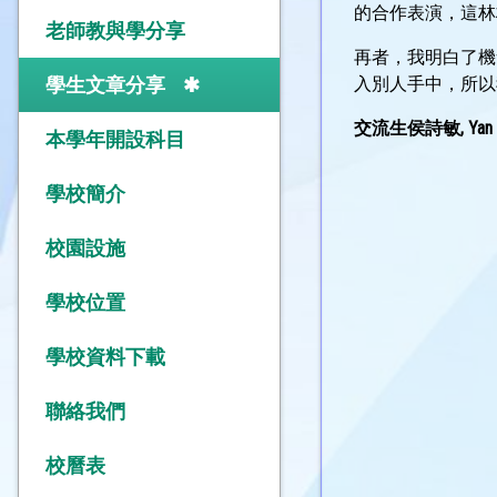
的合作表演，這林
老師教與學分享
再者，我明白了機
學生文章分享
入別人手中，所以
交流生侯詩敏, Yan Chai 
本學年開設科目
學校簡介
校園設施
學校位置
學校資料下載
聯絡我們
校曆表