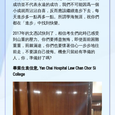
成功並不代表永遠的成功，我們不可能因爲一個
小成就而沾沾自喜，反而應該繼續進步下去，每
天進步多一點再多一點。所謂學海無涯，祝你們
都在「進步」中找到快樂。
2017年的文憑試快到了，相信考生們此時已感受
到山重的壓力。你們要搏盡無悔，即使面前困難
重重，荊棘滿途，你們也要懷著信心一步步地往
前走，不要讓自己後悔。機會只留給有準備的
人，你，準備好了嗎?
畢業生袁佳意, Yan Chai Hospital Law Chan Chor Si
College