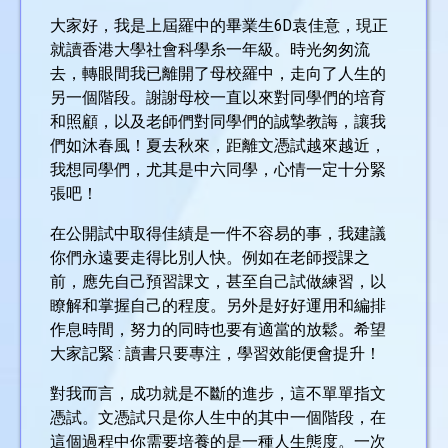
大家好，我是上屆羅中的畢業生6D袁佳意，現正
就讀香港大學社會科學糸一年級。時光匆匆流
去，轉眼間我已離開了母校羅中，走向了人生的
另一個階段。謝謝母校一直以來對同學們的培育
和照顧，以及老師們對同學們的誠摯教誨，讓我
們如沐春風！夏去秋來，距離文憑試越來越近，
我想同學們，尤其是中六同學，心情一定十分緊
張吧！
在公開試中取得佳績是一件不容易的事，我建議
你們永遠要走得比別人快。例如在老師授課之
前，應先自己預習課文，甚至自己試做練習，以
瞭解和掌握自己的程度。另外是好好運用和編排
作息時間，努力的同時也要有適當的放鬆。希望
大家記緊 : 讀書只要專注，學習效能便會提升！
對我而言，成功就是不斷的進步，這不單單指文
憑試。文憑試只是你人生中的其中一個階段，在
這個過程中你需要培養的是一種人生態度。一次