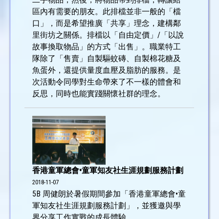
區內有需要的朋友。此排檔並非一般的「檔
口」，而是希望推廣「共享」理念，建構鄰
里街坊之關係。排檔以「自由定價」/「以說
故事換取物品」的方式「出售」。職業特工
隊除了「售賣」自製驅蚊磚、自製棉花糖及
魚蛋外，還提供量度血壓及脂肪的服務。是
次活動令同學對生命帶來了不一樣的體會和
反思，同時也能實踐關懷社群的理念。
香港童軍總會•童軍知友社生涯規劃服務計劃
2018-11-07
5B 周健朗於暑假期間參加「香港童軍總會•童
軍知友社生涯規劃服務計劃」，並獲邀與學
界分享工作實戰的成長體驗。