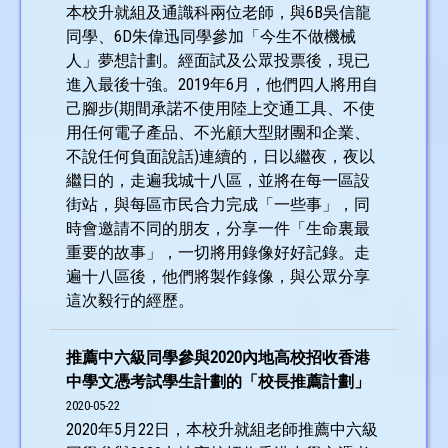
本校升就組及通識科兩位老師，與6B吳信龍
同學、6D朱偉迅同學參加「今生不做機械
人」夢想計劃。經面試及公眾投票後，現已
進入最後十強。2019年6月，他們四人將用自
己腳步(期間承諾不使用陸上交通工具、不使
用任何電子產品、不光顧大型財團和企業、
不說任何負面說話)連續的，日以繼夜，夜以
繼日的，走遍我城十八區，並將在每一區設
街站，與每區市民合力完成「一些事」，同
時會邀請不同的朋友，分享一件「生命裏最
重要的故事」，一切將用錄像好好記錄。走
遍十八區後，他們將製作錄像，與公眾分享
這次毅行的經歷。
推薦中六級同學參與2020內地高校招收香港
中學文憑考試學生計劃的「校長推薦計劃」
2020-05-22
2020年5月22日，本校升就組老師推薦中六級