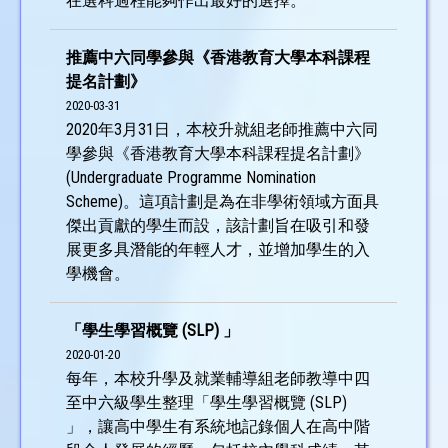
在選科過程能夠作出最好的選擇。
推薦中六同學參與《香港教育大學本科課程
提名計劃》
2020-03-31
2020年3月31日，本校升就組老師推薦中六同
學參與《香港教育大學本科課程提名計劃》
(Undergraduate Programme Nomination
Scheme)。這項計劃是為在非學術領域方面具
傑出貢獻的學生而設，該計劃旨在吸引和發
展更多具潛能的年輕人才，並增加學生的入
學機會。
「學生學習概覽 (SLP) 」
2020-01-20
每年，本校升學及就業輔導組老師教導中四
至中六級學生整理「學生學習概覽 (SLP)
」，讓高中學生有系統地記錄個人在高中階