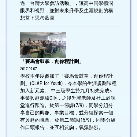
過「台灣大學參訪活動」，讓高中同學擴濶
眼界和視野，並對未來升學及生涯規劃的構
想奠下思考藍圖。
「賽馬會鼓掌．創你程計劃」
2017-09-07
學校本年度參加了「賽馬會鼓掌．創你程計
劃」(CLAP for Youth)，令本學的生涯規劃課程
加入新元素。 中三級學生於九月初先完成<
事業興趣測驗CII>，之後升就老師及社工於課
堂進行跟進。於第一節課(7/9)，同學分組分
享自己的興趣、事業目標，並分組探索一個
有興趣的職業。於第二節課(15/9)，同學分組
作口頭報告，並互相質詢，氣氛熱烈。