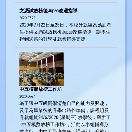
文憑試放榜後Jupas改選指導
2020-07-22
2020年7月22日至25日，本校升就組為應屆考
生提供文憑試放榜後Jupas改選指導，讓學生
得到適當的升學及就業輔導支援。
中五模擬放榜工作坊
2020-06-24
為了讓中五級同學清楚自己的能力及興趣，
及早為畢業後的升學出路作準備，課程組及
升就組於24/6/2020 (星期三) 放學後，舉辦了
<中五模擬放榜工作坊>，活動以小組輔導形
式進行，由中五級班主任、課程組、升就組