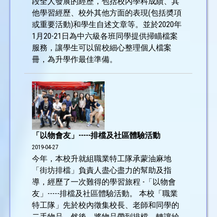
段全人發展的經歷，包括校內學科成績、其
他學習經歷、校外其他方面的表現(包括奬項
或重要活動)和學生自述文章等。並於2020年
1月20-21日為中六級各班同學提供掃瞄檔案
服務，讓學生可以留校細心整理個人檔案
冊，為升學作最佳準備。
「以物會友」-----排檔及社區體驗活動
2019-04-27
今年，本校升就組職業特工隊承蒙油麻地
「街坊排檔」負責人盡心盡力的幫助及指
導，經歷了一次難得的學習旅程 -「以物會
友」-----排檔及社區體驗活動。 本校「職業
特工隊」先於校內徵集校長、老師和同學的
二手物品，然後，將物品帶到排檔，轉讓給