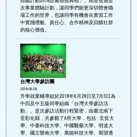
體驗計劃2018證書頒授典禮」。期望透過是
次事業體驗計劃，讓同學們能更深切體會職
場工作的世界，也讓同學有機會在實習工作
中實踐禮貌、責任心、合作精神及回饋社群
的核心價值。
台灣大學參訪團
2018-06-28
升學就業輔導組於2018年6月28日至7月3日為
中四及中五級同學組織「台灣大學參訪活
動」。是次參訪活動行程緊密，由臺北南下
至彰化縣，共參觀了6所大學，包括 : 玄奘大
學、中臺科技大學、中國醫藥大學、明道大
學、國立暨南大學、萬能科技大學。期望透