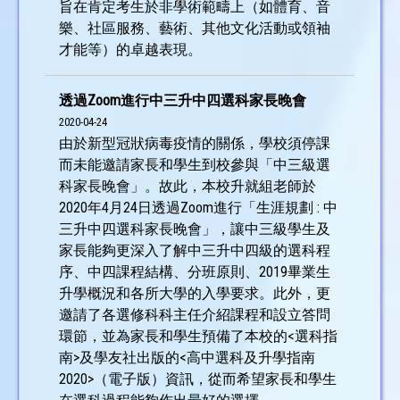
旨在肯定考生於非學術範疇上（如體育、音
樂、社區服務、藝術、其他文化活動或領袖
才能等）的卓越表現。
透過Zoom進行中三升中四選科家長晚會
2020-04-24
由於新型冠狀病毒疫情的關係，學校須停課
而未能邀請家長和學生到校參與「中三級選
科家長晚會」。故此，本校升就組老師於
2020年4月24日透過Zoom進行「生涯規劃 : 中
三升中四選科家長晚會」，讓中三級學生及
家長能夠更深入了解中三升中四級的選科程
序、中四課程結構、分班原則、2019畢業生
升學概況和各所大學的入學要求。此外，更
邀請了各選修科科主任介紹課程和設立答問
環節，並為家長和學生預備了本校的<選科指
南>及學友社出版的<高中選科及升學指南
2020>（電子版）資訊，從而希望家長和學生