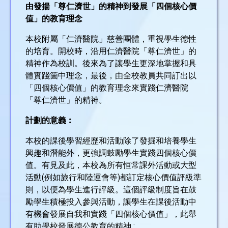
由發揚「尊仁濟世」的精神到發展「四個核心價
值」的教育理念
本校附屬「仁濟醫院」慈善團體，重視學生德性
的培育。開校時，沿用仁濟醫院「尊仁濟世」的
精神作為校訓。後來為了讓學生更深地掌握和具
體實踐箇中理念，最後，由全校教員共同訂出以
「四個核心價值」的教育理念來實踐仁濟醫院
「尊仁濟世」的精神。
計劃的意義︰
本校的課後學習經歷和活動除了發掘和培養學生
興趣和潛能外，更強調鼓勵學生實踐四個核心價
值。有見及此，本校為所有恒常課外活動或大型
活動(例如旅行和陸運會等)都訂定核心價值評級準
則，以便為學生進行評級。這個評級制度旨在鼓
勵學生積極投入參與活動，讓學生在課後活動中
有機會發展自我和實踐「四個核心價值」，此舉
有助學校發展德公教育的精神 :