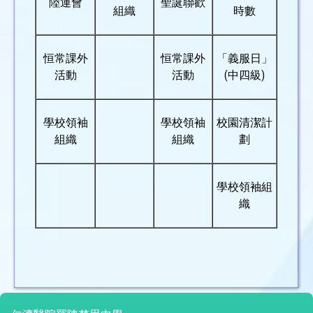
陸運會
聖誕聯歡
組織
時數
恒常課外
恒常課外
「義服日」
活動
活動
(中四級)
學校領袖
學校領袖
校園清潔計
組織
組織
劃
學校領袖組
織