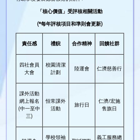
「核心價值」受評核相關活動
(*每年評核項目和準則會更新)
責任感
禮貎
合作精神
回饋社群
四社會員
校園清潔
陸運會
仁濟慈善行
大會
計劃
課外活動
網上報名
恒常課外
仁濟/宏施
旅行日
(中一至中
活動
售旗日
三)
學校領袖
義工服務總