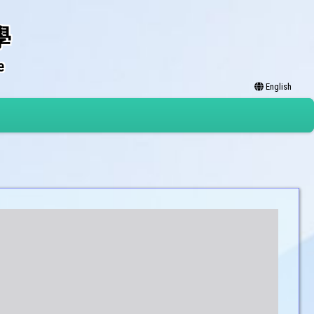
學
e
English