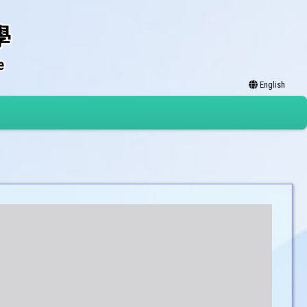
學
e
English