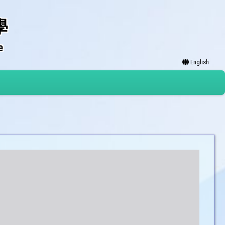
學
e
English