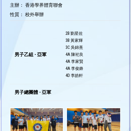
主辦： 香港學界體育聯會
性質： 校外舉辦
2B 劉星佐
3B 黃家輝
3C 吳錦熹
男子乙組 - 亞軍
4A 陳祀良
4A 李家賢
4A 李俊鋒
4D 李皓軒
男子總團體 - 亞軍